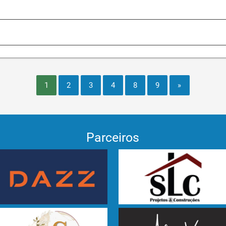
1
2
3
4
8
9
»
Parceiros