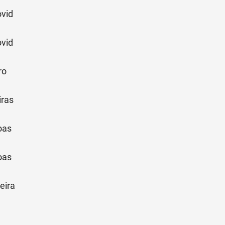
ovid
ovid
ro
iras
oas
oas
eira