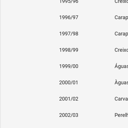
1995/96
Creix
1996/97
Cara
1997/98
Cara
1998/99
Creix
1999/00
Águas
2000/01
Àguas
2001/02
Carva
2002/03
Perel