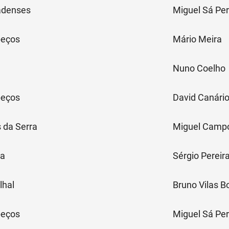
adenses
Miguel Sá Per
peços
Mário Meira
Nuno Coelho
peços
David Canári
 da Serra
Miguel Camp
ra
Sérgio Pereir
lhal
Bruno Vilas B
peços
Miguel Sá Per