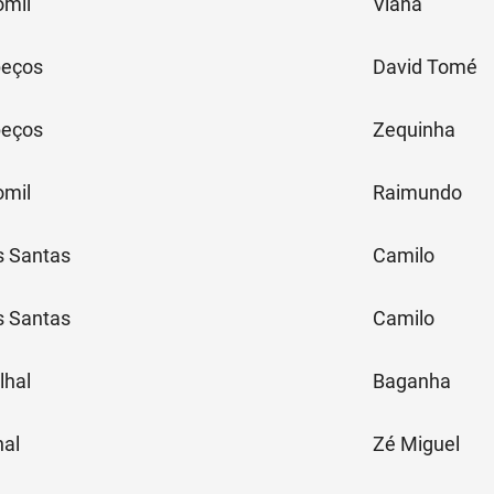
omil
Viana
peços
David Tomé
peços
Zequinha
omil
Raimundo
 Santas
Camilo
 Santas
Camilo
lhal
Baganha
hal
Zé Miguel