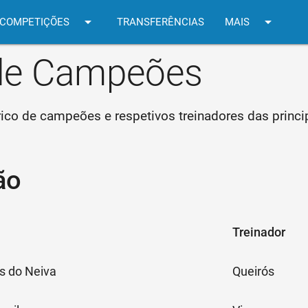
arrow_drop_down
arrow_drop_down
COMPETIÇÕES
TRANSFERÊNCIAS
MAIS
 de Campeões
órico de campeões e respetivos treinadores das princ
ão
Treinador
s do Neiva
Queirós