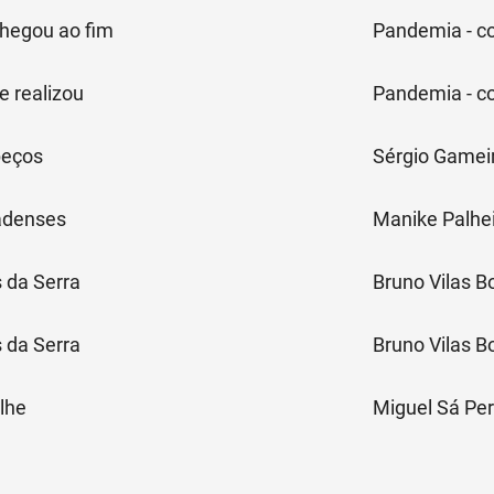
hegou ao fim
Pandemia - c
e realizou
Pandemia - c
peços
Sérgio Gamei
adenses
Manike Palhe
 da Serra
Bruno Vilas B
 da Serra
Bruno Vilas B
lhe
Miguel Sá Per