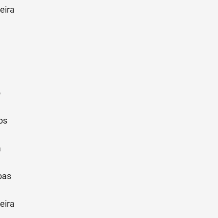
eira
o
os
a
oas
eira