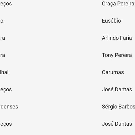
peços
Graça Pereira
o
Eusébio
ira
Arlindo Faria
ira
Tony Pereira
lhal
Carumas
peços
José Dantas
adenses
Sérgio Barbo
peços
José Dantas